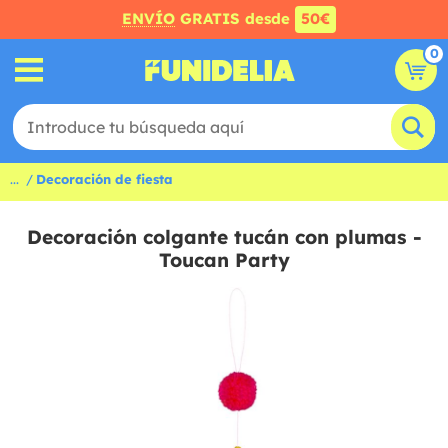
ENVÍO
GRATIS desde
50€
0
...
Decoración de fiesta
Decoración colgante tucán con plumas -
Toucan Party