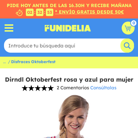
PIDE HOY ANTES DE LAS 16.30H Y RECIBE MAÑANA
* ENVÍO GRATIS DESDE 50€
:
:
02
32
52
0
...
Disfraces Oktoberfest
Dirndl Oktoberfest rosa y azul para mujer
2 Comentarios
Consúltalas