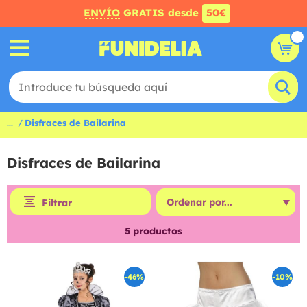
ENVÍO
GRATIS desde
50€
...
Disfraces de Bailarina
Disfraces de Bailarina
Filtrar
5
productos
-46%
-10%