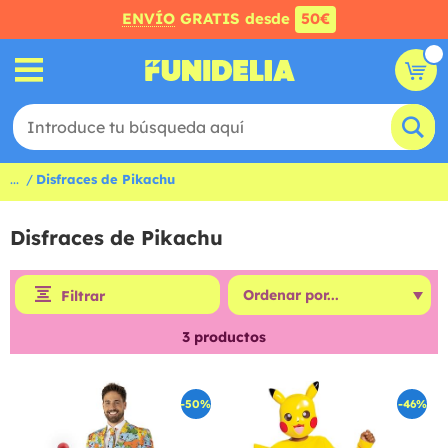
ENVÍO
GRATIS desde
50€
...
Disfraces de Pikachu
Disfraces de Pikachu
Filtrar
3
productos
-50%
-46%