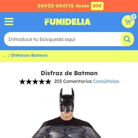
ENVÍO
GRATIS desde
50€
0
...
Disfraces Batman
Disfraz de Batman
203 Comentarios
Consúltalas