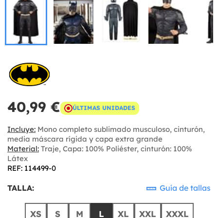
40,99 €
ÚLTIMAS UNIDADES
Incluye:
Mono completo sublimado musculoso, cinturón,
media máscara rígida y capa extra grande
Material:
Traje, Capa: 100% Poliéster, cinturón: 100%
Látex
REF: 114499-0
TALLA:
Guía de tallas
XS
S
M
L
XL
XXL
XXXL