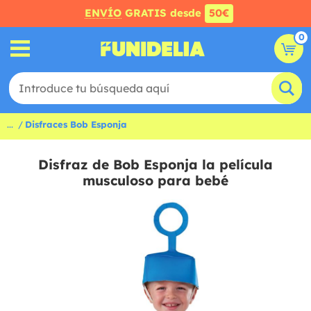
ENVÍO
GRATIS desde
50€
0
...
Disfraces Bob Esponja
Disfraz de Bob Esponja la película
musculoso para bebé