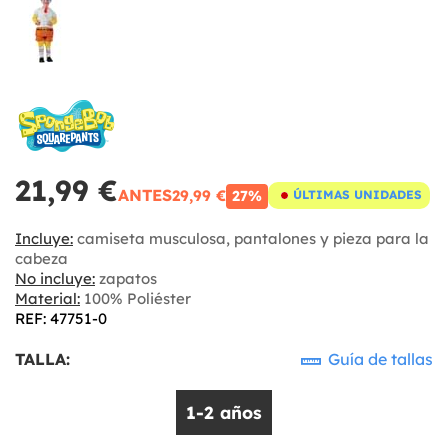
21,99 €
ANTES
29,99 €
27%
ÚLTIMAS UNIDADES
Incluye:
camiseta musculosa, pantalones y pieza para la
cabeza
No incluye:
zapatos
Material:
100% Poliéster
REF: 47751-0
TALLA:
Guía de tallas
1-2 años