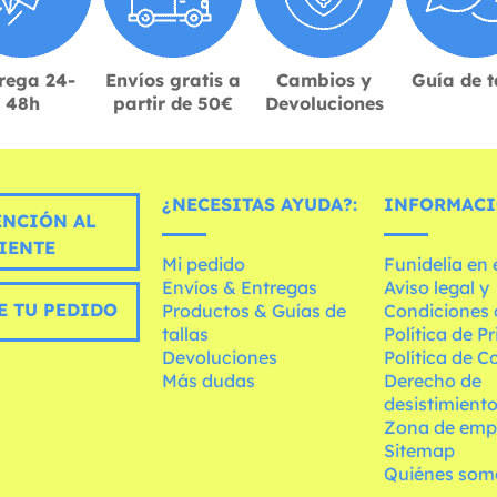
rega 24-
Envíos gratis a
Cambios y
Guía de t
48h
partir de 50€
Devoluciones
¿NECESITAS AYUDA?:
INFORMACI
ENCIÓN AL
IENTE
Mi pedido
Funidelia en
Envíos & Entregas
Aviso legal y
E TU PEDIDO
Productos & Guías de
Condiciones 
tallas
Política de P
Devoluciones
Política de C
Más dudas
Derecho de
desistimient
Zona de emp
Sitemap
Quiénes som