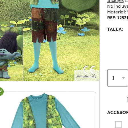
Incluye:
C
No incluye
Material:
9
REF: 1232
TALLA:
Ampliar
ACCESO