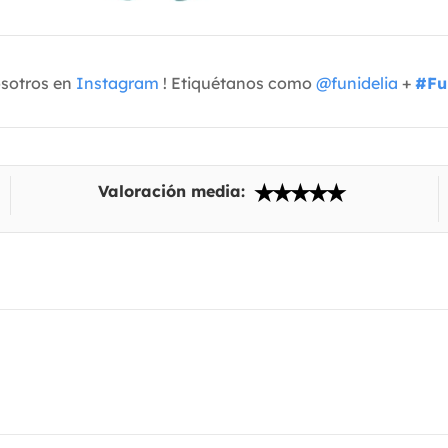
osotros en
Instagram
! Etiquétanos como
@funidelia
+
#Fu
Valoración media: