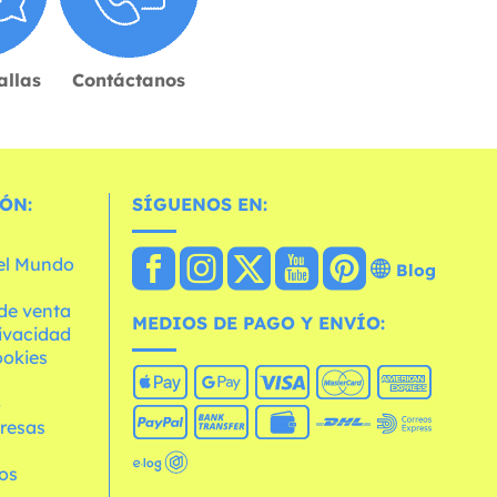
allas
Contáctanos
ÓN:
SÍGUENOS EN:
 el Mundo
Blog
de venta
MEDIOS DE PAGO Y ENVÍO:
rivacidad
ookies
o
resas
os