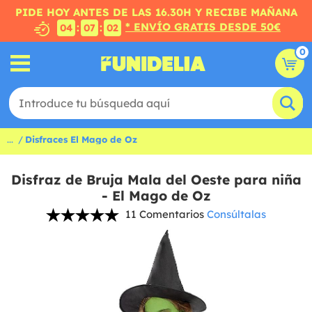
PIDE HOY ANTES DE LAS 16.30H Y RECIBE MAÑANA
* ENVÍO GRATIS DESDE 50€
:
:
04
07
02
0
...
Disfraces El Mago de Oz
Disfraz de Bruja Mala del Oeste para niña
- El Mago de Oz
11 Comentarios
Consúltalas