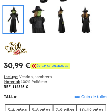
30,99 €
ÚLTIMAS UNIDADES
Incluye:
Vestido, sombrero
Material:
100% Poliéster
REF: 116863-0
TALLA:
Guía de tallas
3-4 años
5-6 años
7-9 años
10-12 años