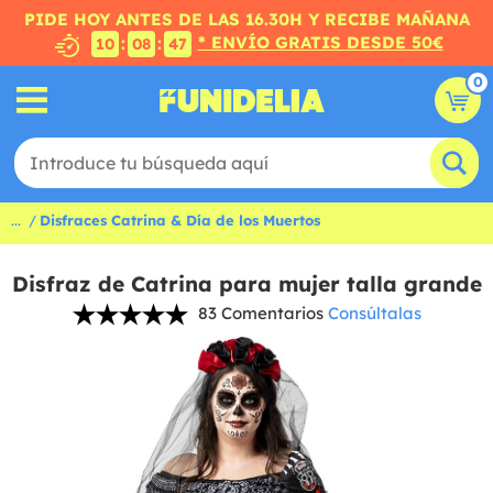
PIDE HOY ANTES DE LAS 16.30H Y RECIBE MAÑANA
* ENVÍO GRATIS DESDE 50€
:
:
10
08
46
0
...
Disfraces Catrina & Día de los Muertos
Disfraz de Catrina para mujer talla grande
83 Comentarios
Consúltalas