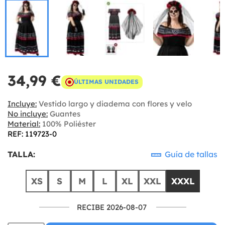
34,99 €
ÚLTIMAS UNIDADES
Incluye:
Vestido largo y diadema con flores y velo
No incluye:
Guantes
Material:
100% Poliéster
REF: 119723-0
TALLA:
Guía de tallas
XS
S
M
L
XL
XXL
XXXL
RECIBE 2026-08-07