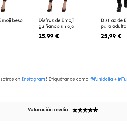
 Emoji beso
Disfraz de Emoji
Disfraz de 
n
guiñando un ojo
para adulto
25,99 €
25,99 €
osotros en
Instagram
! Etiquétanos como
@funidelia
+
#Fu
Valoración media: