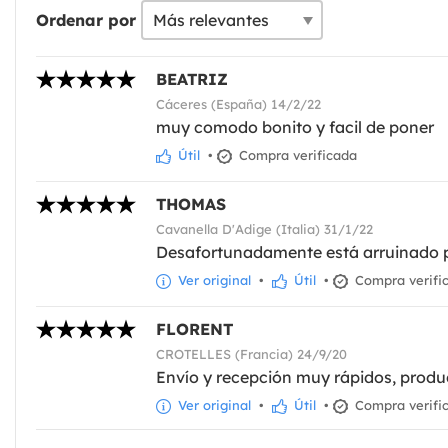
Ordenar por
BEATRIZ
Cáceres (España) 14/2/22
muy comodo bonito y facil de poner
Útil
•
Compra verificada
THOMAS
Cavanella D'Adige (Italia) 31/1/22
Desafortunadamente está arruinado p
Ver original
•
Útil
•
Compra verifi
FLORENT
CROTELLES (Francia) 24/9/20
Envío y recepción muy rápidos, produc
Ver original
•
Útil
•
Compra verifi