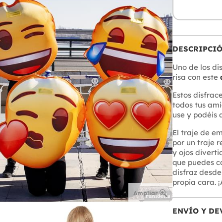
DESCRIPCI
Uno de los di
risa con este
Estos disfrac
todos tus ami
use y podéis 
El traje de e
por un traje 
y ojos divert
que puedes co
disfraz desde 
propia cara. 
Ampliar
ENVÍO Y DE