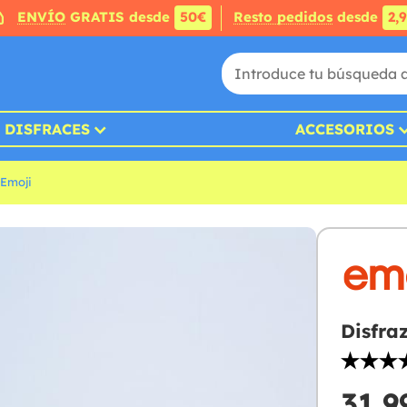
ENVÍO
GRATIS desde
50€
Resto pedidos
desde
2,
DISFRACES
ACCESORIOS
 Emoji
Disfra
31,9