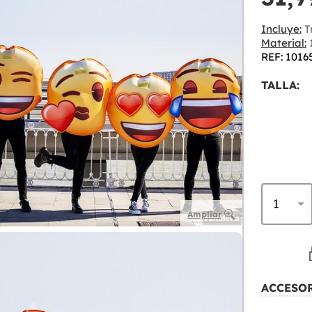
Incluye:
T
Material:
1
REF: 1016
TALLA:
Ampliar
ACCESO