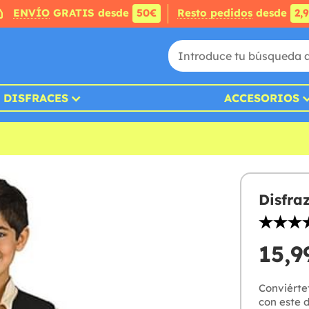
ENVÍO
GRATIS desde
50€
Resto pedidos
desde
2,
DISFRACES
ACCESORIOS
Disfra
15,9
Conviértet
con este d