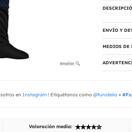
DESCRIPCI
ENVÍO Y DE
MEDIOS DE 
ADVERTENC
Ampliar
osotros en
Instagram
! Etiquétanos como
@funidelia
+
#Fu
Valoración media: