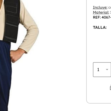
Incluye:
c
Material:
1
REF: 4067
TALLA: