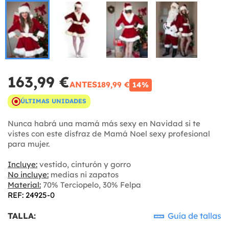
163,99 €
ANTES
189,99 €
14%
ÚLTIMAS UNIDADES
Nunca habrá una mamá más sexy en Navidad si te
vistes con este disfraz de Mamá Noel sexy profesional
para mujer.
Incluye:
vestido, cinturón y gorro
No incluye:
medias ni zapatos
Material:
70% Terciopelo, 30% Felpa
REF: 24925-0
TALLA:
Guía de tallas