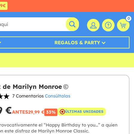
99€
0
REGALOS & PARTY
z de Marilyn Monroe
7 Comentarios
Consúltalas
9 €
ANTES
29,99 €
ÚLTIMAS UNIDADES
33%
rovocativamente el “Happy Birthday to you...” a quien
n este disfraz de Marilyn Monroe Classic.