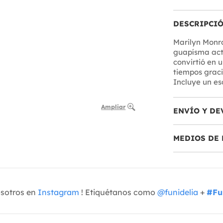
DESCRIPCI
Marilyn Monr
guapísma actr
convirtió en u
tiempos graci
Incluye un es
Ampliar
ENVÍO Y DE
MEDIOS DE 
osotros en
Instagram
! Etiquétanos como
@funidelia
+
#Fu