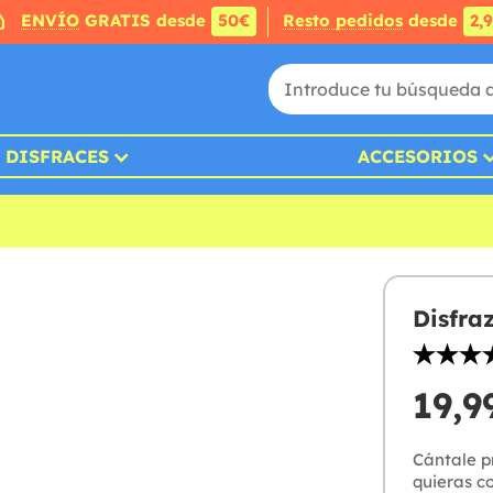
ENVÍO
GRATIS desde
50€
Resto pedidos
desde
2,
DISFRACES
ACCESORIOS
Disfra
19,9
Cántale p
quieras co