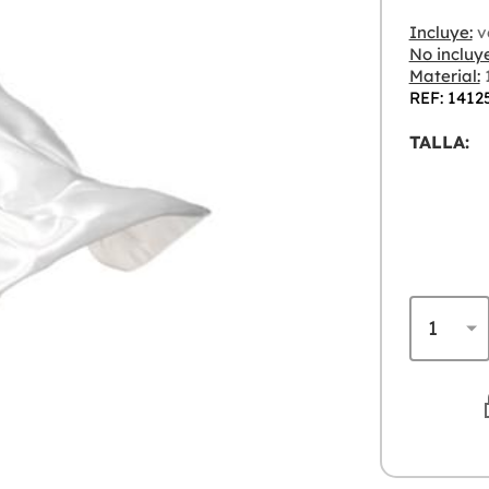
Incluye:
v
No incluye
Material:
1
REF: 1412
TALLA: