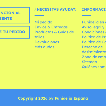
¿NECESITAS AYUDA?:
INFORMACI
ENCIÓN AL
IENTE
Mi pedido
Funidelia en
Envíos & Entregas
Aviso legal y
E TU PEDIDO
Productos & Guías de
Condiciones 
tallas
Política de P
Devoluciones
Política de C
Más dudas
Derecho de
desistimient
Zona de emp
Sitemap
Quiénes som
Copyright 2026 by Funidelia España