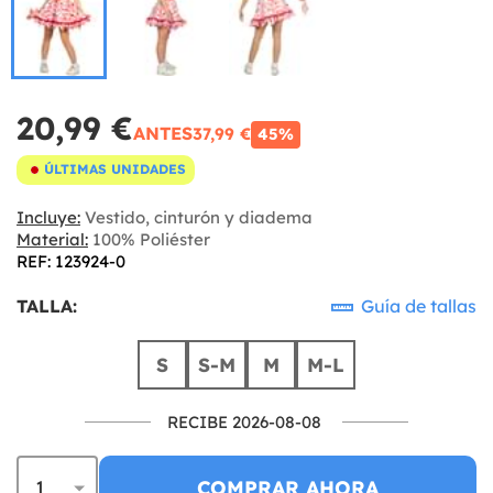
20,99 €
ANTES
37,99 €
45%
ÚLTIMAS UNIDADES
Incluye:
Vestido, cinturón y diadema
Material:
100% Poliéster
REF: 123924-0
TALLA:
Guía de tallas
S
S-M
M
M-L
RECIBE 2026-08-08
COMPRAR AHORA