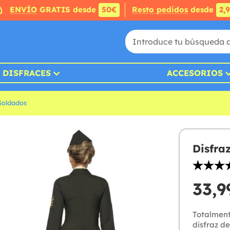
ENVÍO
GRATIS desde
50€
Resto pedidos
desde
2,
DISFRACES
ACCESORIOS
&Soldados
Disfra
33,9
Totalment
disfraz de