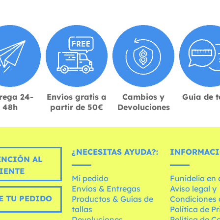
rega 24-
Envíos gratis a
Cambios y
Guía de t
48h
partir de 50€
Devoluciones
¿NECESITAS AYUDA?:
INFORMACI
ENCIÓN AL
IENTE
Mi pedido
Funidelia en
Envíos & Entregas
Aviso legal y
E TU PEDIDO
Productos & Guías de
Condiciones 
tallas
Política de P
Devoluciones
Política de C