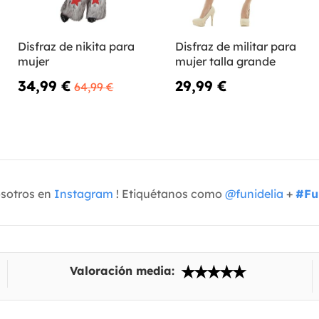
Disfraz de nikita para
Disfraz de militar para
mujer
mujer talla grande
34,99 €
29,99 €
64,99 €
osotros en
Instagram
! Etiquétanos como
@funidelia
+
#Fu
Valoración media: