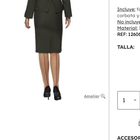
Incluye:
f
corbata y
No incluye
Material:
1
REF: 1260
TALLA:
Ampliar
ACCESO