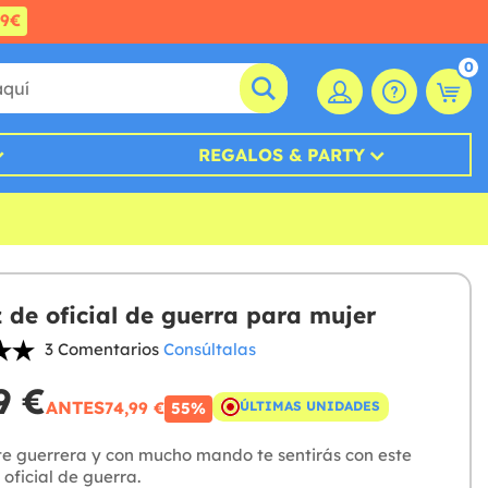
99€
0
REGALOS & PARTY
z de oficial de guerra para mujer
3 Comentarios
Consúltalas
9 €
ANTES
74,99 €
ÚLTIMAS UNIDADES
55%
e guerrera y con mucho mando te sentirás con este
 oficial de guerra.