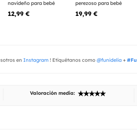
navideño para bebé
perezoso para bebé
12,99 €
19,99 €
osotros en
Instagram
! Etiquétanos como
@funidelia
+
#Fu
Valoración media: