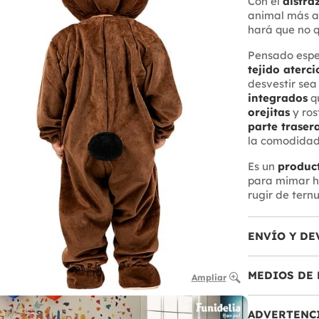
Con el
disfra
animal más a
hará que no q
Pensado espec
tejido aterc
desvestir sea
integrados
q
orejitas
y ros
parte traser
la comodidad 
Es un
produc
para mimar ha
rugir de tern
ENVÍO Y DE
MEDIOS DE 
Ampliar
ADVERTENC