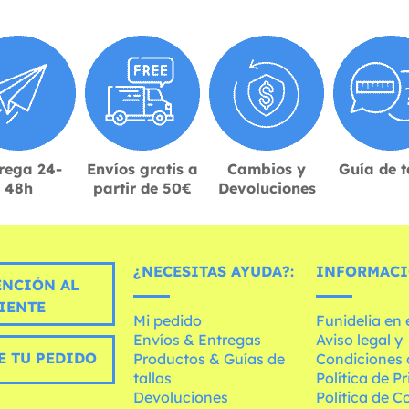
rega 24-
Envíos gratis a
Cambios y
Guía de t
48h
partir de 50€
Devoluciones
¿NECESITAS AYUDA?:
INFORMACI
ENCIÓN AL
IENTE
Mi pedido
Funidelia en
Envíos & Entregas
Aviso legal y
E TU PEDIDO
Productos & Guías de
Condiciones 
tallas
Política de P
Devoluciones
Política de C