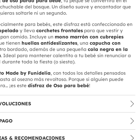
z de oso pardo para bebé
, tu peque se convertirá en el
chuchable del bosque. Un diseño suave y encantador que
uieras soltarle ni un segundo.
ialmente para bebés, este disfraz está confeccionado en
iopelado
y lleva
corchetes frontales
para que vestir y
 pan comido. Incluye un
mono marrón con cubrepies
ue tienen
huellas antideslizantes
, una
capucha con
tro bordado, además de una pequeña
cola negra en la
a
. Ideal para mantener calentito a tu bebé sin renunciar a
durante toda la fiesta (o siesta).
to Made by Funidelia
, con todos los detalles pensados
sta al osezno más revoltoso. Porque si alguien puede
ura… ¡es este
disfraz de Oso para bebé
!
VOLUCIONES
PAGO
IAS & RECOMENDACIONES