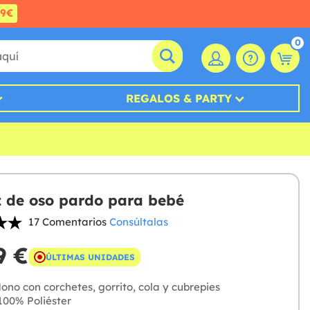
99€
0
REGALOS & PARTY
z de oso pardo para bebé
17 Comentarios
Consúltalas
9 €
ÚLTIMAS UNIDADES
no con corchetes, gorrito, cola y cubrepies
00% Poliéster