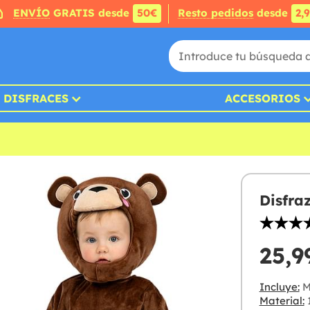
ENVÍO
GRATIS desde
50€
Resto pedidos
desde
2,
DISFRACES
ACCESORIOS
Disfra
25,9
Incluye:
Mo
Material:
1