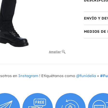
DESCRIPCI
ENVÍO Y DE
MEDIOS DE 
Ampliar
osotros en
Instagram
! Etiquétanos como
@funidelia
+
#Fu