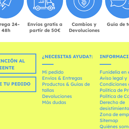
rega 24-
Envíos gratis a
Cambios y
Guía de t
48h
partir de 50€
Devoluciones
¿NECESITAS AYUDA?:
INFORMACI
ENCIÓN AL
IENTE
Mi pedido
Funidelia en
Envíos & Entregas
Aviso legal y
E TU PEDIDO
Productos & Guías de
Condiciones 
tallas
Política de P
Devoluciones
Política de C
Más dudas
Derecho de
desistimient
Zona de emp
Sitemap
Quiénes som