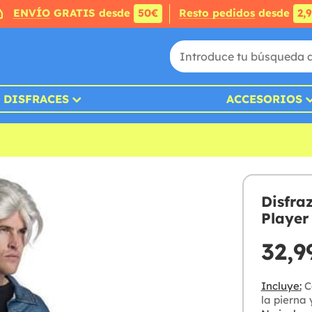
ENVÍO
GRATIS desde
50€
Resto pedidos
desde
2,
DISFRACES
ACCESORIOS
Disfra
Player
32,9
Incluye:
Ca
la pierna 