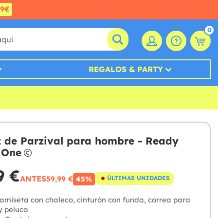
99€
0
REGALOS & PARTY
z de Parzival para hombre - Ready
 One
9 €
ANTES
59,99 €
ÚLTIMAS UNIDADES
45%
miseta con chaleco, cinturón con funda, correa para
y peluca