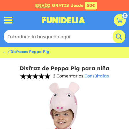
ENVÍO
GRATIS desde
50€
0
...
Disfraces Peppa Pig
Disfraz de Peppa Pig para niña
2 Comentarios
Consúltalas