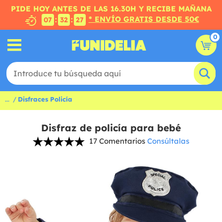
PIDE HOY ANTES DE LAS 16.30H Y RECIBE MAÑANA
* ENVÍO GRATIS DESDE 50€
:
:
07
32
26
0
...
Disfraces Policía
Disfraz de policía para bebé
17 Comentarios
Consúltalas