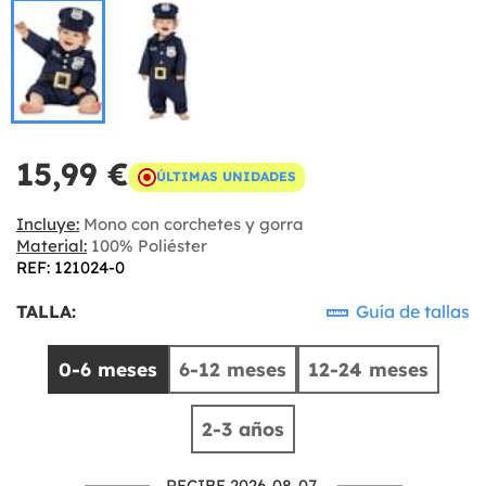
15,99 €
ÚLTIMAS UNIDADES
Incluye:
Mono con corchetes y gorra
Material:
100% Poliéster
REF: 121024-0
TALLA:
Guía de tallas
0-6 meses
6-12 meses
12-24 meses
2-3 años
RECIBE 2026-08-07