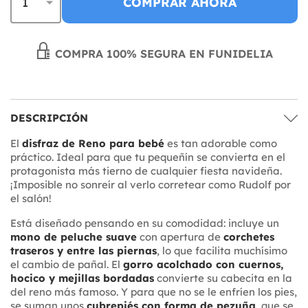
COMPRAR AHORA
COMPRA 100% SEGURA EN FUNIDELIA
DESCRIPCIÓN
El
disfraz de Reno para bebé
es tan adorable como
práctico. Ideal para que tu pequeñín se convierta en el
protagonista más tierno de cualquier fiesta navideña.
¡Imposible no sonreír al verlo corretear como Rudolf por
el salón!
Está diseñado pensando en su comodidad: incluye un
mono de peluche suave
con apertura de
corchetes
traseros y entre las piernas
, lo que facilita muchísimo
el cambio de pañal. El
gorro acolchado con cuernos,
hocico y mejillas bordadas
convierte su cabecita en la
del reno más famoso. Y para que no se le enfríen los pies,
se suman unos
cubrepiés con forma de pezuña
, que se