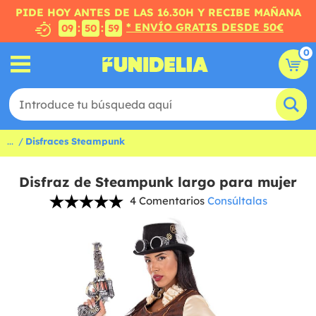
PIDE HOY ANTES DE LAS 16.30H Y RECIBE MAÑANA
* ENVÍO GRATIS DESDE 50€
:
:
09
50
58
0
...
Disfraces Steampunk
Disfraz de Steampunk largo para mujer
4 Comentarios
Consúltalas