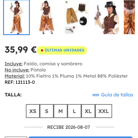
35,99 €
ÚLTIMAS UNIDADES
Incluye:
Falda, camisa y sombrero
No incluye:
Pistola
Material:
10% Fieltro 1% Pluma 1% Metal 88% Poliéster
REF: 121113-0
TALLA:
Guía de tallas
XS
S
M
L
XL
XXL
RECIBE 2026-08-07