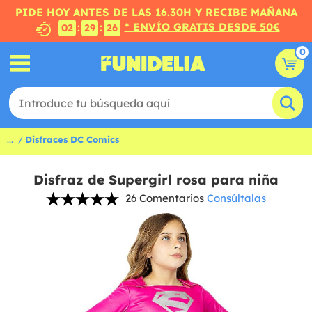
PIDE HOY ANTES DE LAS 16.30H Y RECIBE MAÑANA
* ENVÍO GRATIS DESDE 50€
:
:
02
29
25
0
...
Disfraces DC Comics
Disfraz de Supergirl rosa para niña
26 Comentarios
Consúltalas