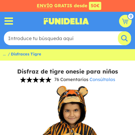
ENVÍO
GRATIS desde
50€
0
...
Disfraces Tigre
Disfraz de tigre onesie para niños
76 Comentarios
Consúltalas