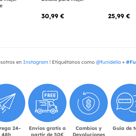
de
30,99 €
25,99 €
osotros en
Instagram
! Etiquétanos como
@funidelia
+
#Fu
rega 24-
Envíos gratis a
Cambios y
Guía de t
48h
partir de 50€
Devoluciones