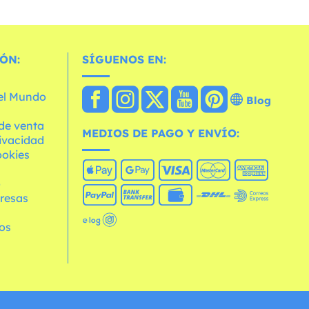
ÓN:
SÍGUENOS EN:
 el Mundo
Blog
de venta
MEDIOS DE PAGO Y ENVÍO:
rivacidad
ookies
o
resas
os