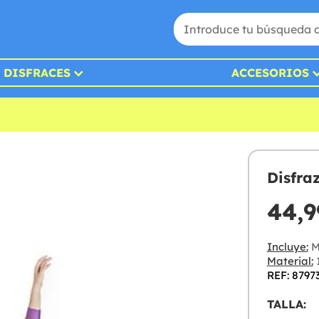
DISFRACES
ACCESORIOS
Disfra
44,9
Incluye:
M
Material:
1
REF: 8797
TALLA: