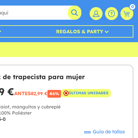
0
REGALOS & PARTY
z de trapecista para mujer
9 €
ANTES
82,99 €
ÚLTIMAS UNIDADES
46%
aiot, manguitos y cubrepié
00% Poliéster
3-0
Guía de tallas