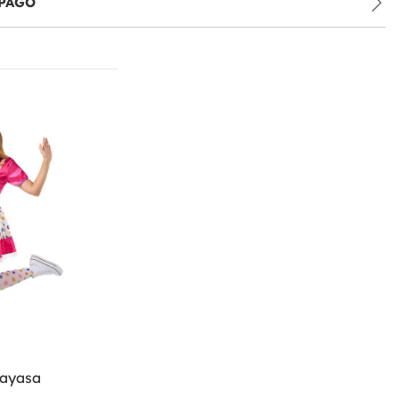
PAGO
payasa