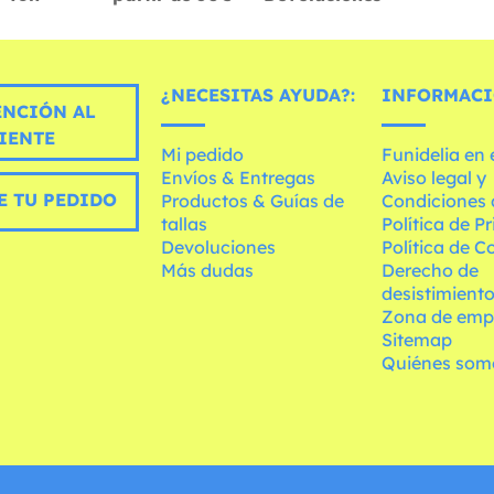
¿NECESITAS AYUDA?:
INFORMACI
ENCIÓN AL
IENTE
Mi pedido
Funidelia en
Envíos & Entregas
Aviso legal y
E TU PEDIDO
Productos & Guías de
Condiciones 
tallas
Política de P
Devoluciones
Política de C
Más dudas
Derecho de
desistimient
Zona de emp
Sitemap
Quiénes som