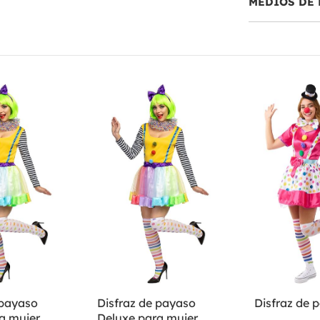
MEDIOS DE 
 payaso
Disfraz de payaso
Disfraz de 
a mujer
Deluxe para mujer