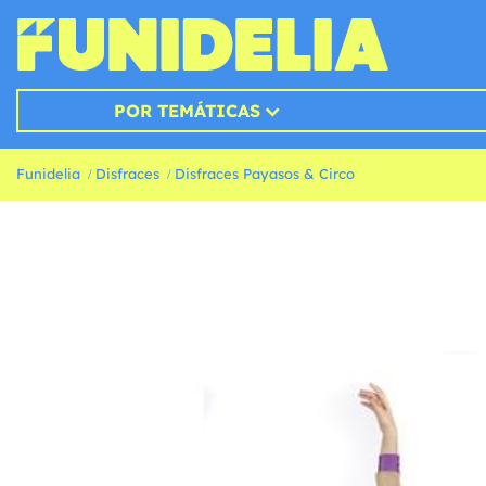
POR TEMÁTICAS
Funidelia
Disfraces
Disfraces Payasos & Circo