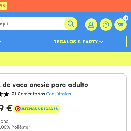
99€
0
REGALOS & PARTY
z de vaca onesie para adulto
31 Comentarios
Consúltalas
9 €
ÚLTIMAS UNIDADES
ono
00% Poliéster