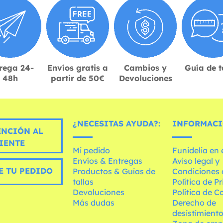
rega 24-
Envíos gratis a
Cambios y
Guía de t
48h
partir de 50€
Devoluciones
¿NECESITAS AYUDA?:
INFORMACI
ENCIÓN AL
IENTE
Mi pedido
Funidelia en
Envíos & Entregas
Aviso legal y
E TU PEDIDO
Productos & Guías de
Condiciones 
tallas
Política de P
Devoluciones
Política de C
Más dudas
Derecho de
desistimient