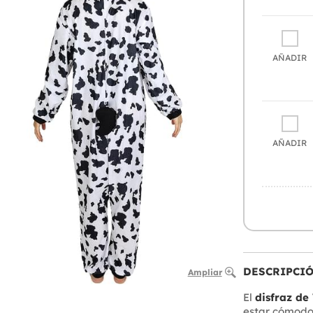
AÑADIR
AÑADIR
DESCRIPCI
Ampliar
El
disfraz de
estar cómodo,