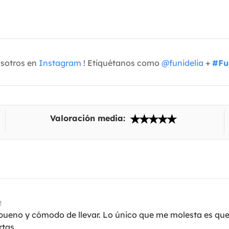
osotros en
Instagram
! Etiquétanos como
@funidelia
+
#Fu
Valoración media:
2
o bueno y cómodo de llevar. Lo único que me molesta es qu
rtas.