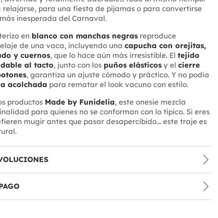
 relajarse, para una fiesta de pijamas o para convertirse
a más inesperada del Carnaval.
terizo en
blanco con manchas negras
reproduce
pelaje de una vaca, incluyendo una
capucha con orejitas,
ado y cuernos
, que lo hace aún más irresistible. El
tejido
dable al tacto
, junto con los
puños elásticos
y el
cierre
botones
, garantiza un ajuste cómodo y práctico. Y no podía
la acolchada
para rematar el look vacuno con estilo.
os productos
Made by Funidelia
, este onesie mezcla
ginalidad para quienes no se conforman con lo típico. Si eres
efieren mugir antes que pasar desapercibido... este traje es
ural.
VOLUCIONES
PAGO