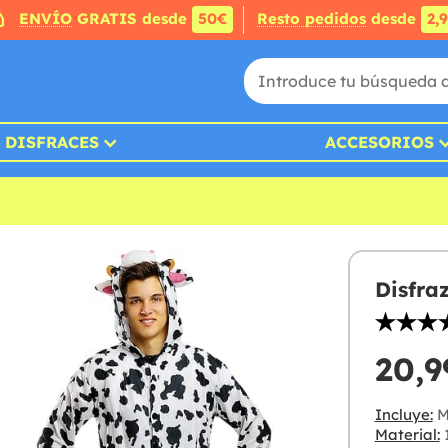
ENVÍO
GRATIS desde
50€
Resto pedidos
desde
2,
DISFRACES
ACCESORIOS
Disfra
20,9
Incluye:
M
Material:
1