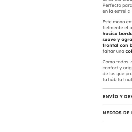
Perfecto para
en la estrell
Este mono en
fielmente el 
hocico bord
suave y agra
frontal con 
faltar una
co
Como todos l
confort y ori
de los que pr
tu hábitat nat
ENVÍO Y DE
MEDIOS DE 