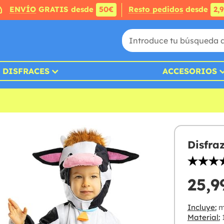
ENVÍO
GRATIS desde
50€
Resto pedidos
desde
2,
DISFRACES
ACCESORIOS
Disfra
25,9
Incluye:
mo
Material:
1