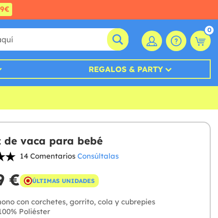
99€
0
REGALOS & PARTY
z de vaca para bebé
14 Comentarios
Consúltalas
9 €
ÚLTIMAS UNIDADES
no con corchetes, gorrito, cola y cubrepies
00% Poliéster