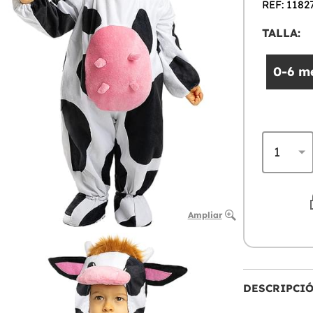
REF: 1182
TALLA:
0-6 m
Ampliar
DESCRIPCI