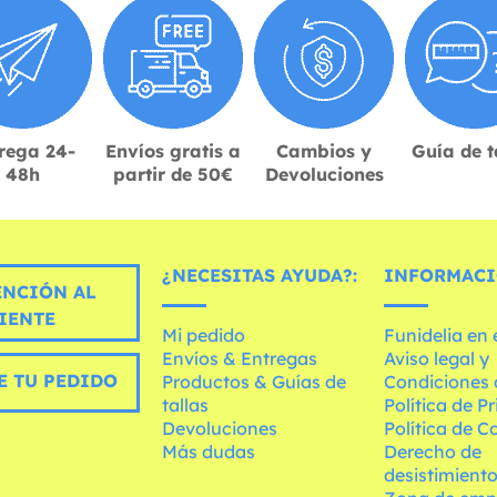
rega 24-
Envíos gratis a
Cambios y
Guía de t
48h
partir de 50€
Devoluciones
¿NECESITAS AYUDA?:
INFORMACI
ENCIÓN AL
IENTE
Mi pedido
Funidelia en
Envíos & Entregas
Aviso legal y
E TU PEDIDO
Productos & Guías de
Condiciones 
tallas
Política de P
Devoluciones
Política de C
Más dudas
Derecho de
desistimient