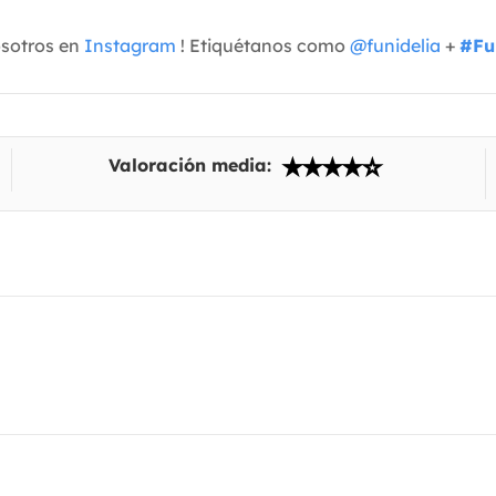
osotros en
Instagram
! Etiquétanos como
@funidelia
+
#Fu
Valoración media: