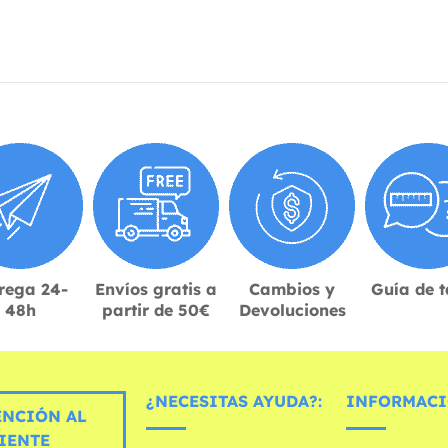
rega 24-
Envíos gratis a
Cambios y
Guía de t
48h
partir de 50€
Devoluciones
¿NECESITAS AYUDA?:
INFORMACI
ENCIÓN AL
IENTE