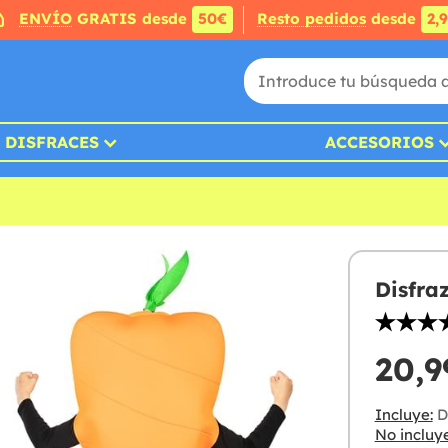
ENVÍO
GRATIS desde
50€
Resto pedidos
desde
2,
DISFRACES
ACCESORIOS
Disfra
20,9
Incluye:
Di
No incluye