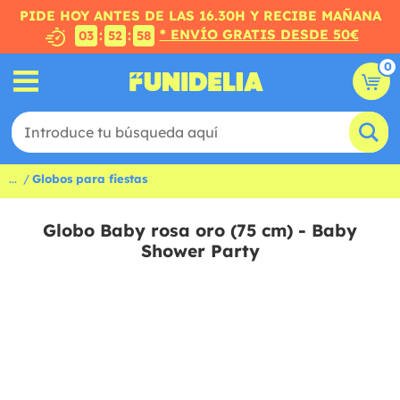
PIDE HOY ANTES DE LAS 16.30H Y RECIBE MAÑANA
* ENVÍO GRATIS DESDE 50€
:
:
03
52
57
0
...
Globos para fiestas
Globo Baby rosa oro (75 cm) - Baby
Shower Party