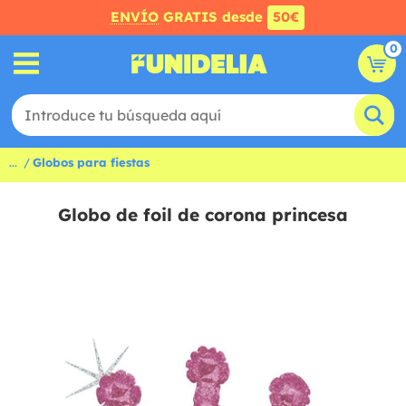
ENVÍO
GRATIS desde
50€
0
...
Globos para fiestas
Globo de foil de corona princesa