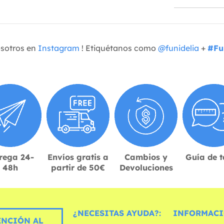
osotros en
Instagram
! Etiquétanos como
@funidelia
+
#Fu
rega 24-
Envíos gratis a
Cambios y
Guía de t
48h
partir de 50€
Devoluciones
¿NECESITAS AYUDA?:
INFORMACI
ENCIÓN AL