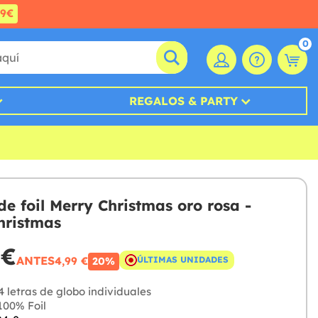
99€
0
REGALOS & PARTY
de foil Merry Christmas oro rosa -
hristmas
 €
ANTES
4,99 €
ÚLTIMAS UNIDADES
20%
 letras de globo individuales
00% Foil