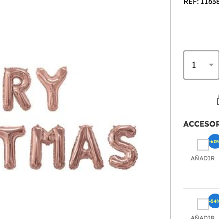
REF: 1163
ACCESO
-60
AÑADIR
-54
AÑADIR