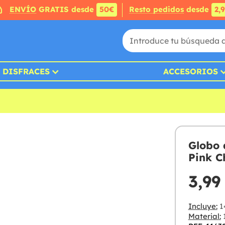
ENVÍO
GRATIS desde
50€
Resto pedidos
desde
2,
DISFRACES
ACCESORIOS
Globo 
Pink C
3,99
Incluye:
14
Material:
1