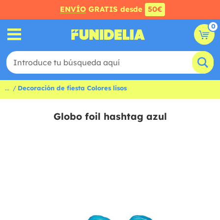
ENVÍO
GRATIS desde
50€
0
...
Decoración de fiesta Colores lisos
Globo foil hashtag azul