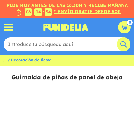
PIDE HOY ANTES DE LAS 16.30H Y RECIBE MAÑANA
* ENVÍO GRATIS DESDE 50€
:
:
06
04
53
0
...
Decoración de fiesta
Guirnalda de piñas de panel de abeja