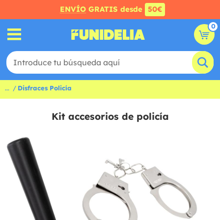
ENVÍO
GRATIS desde
50€
0
...
Disfraces Policía
Kit accesorios de policía