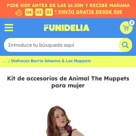
PIDE HOY ANTES DE LAS 16.30H Y RECIBE MAÑANA
* ENVÍO GRATIS DESDE 50€
:
:
04
03
01
0
...
Disfraces Barrio Sésamo & Los Muppets
Kit de accesorios de Animal The Muppets
para mujer