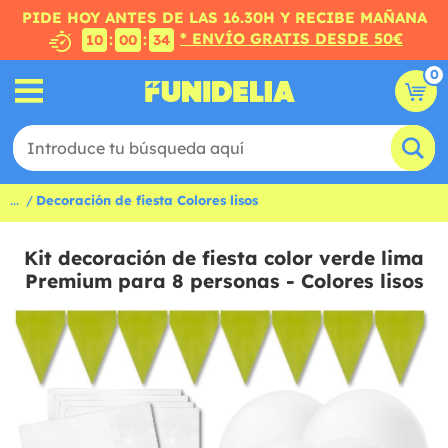
PIDE HOY ANTES DE LAS 16.30H Y RECIBE MAÑANA
* ENVÍO GRATIS DESDE 50€
:
:
10
00
33
0
...
Decoración de fiesta Colores lisos
Kit decoración de fiesta color verde lima
Premium para 8 personas - Colores lisos