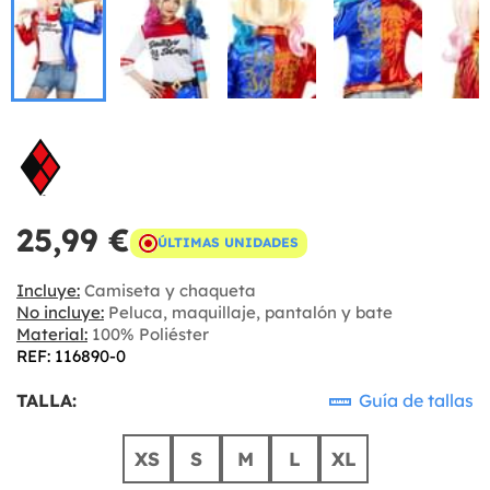
25,99 €
ÚLTIMAS UNIDADES
Incluye:
Camiseta y chaqueta
No incluye:
Peluca, maquillaje, pantalón y bate
Material:
100% Poliéster
REF: 116890-0
TALLA:
Guía de tallas
XS
S
M
L
XL