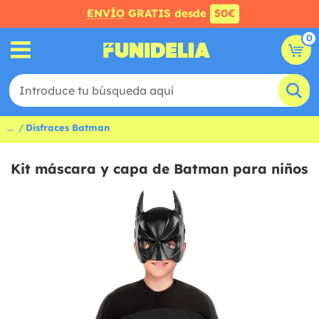
ENVÍO
GRATIS desde
50€
0
...
Disfraces Batman
Kit máscara y capa de Batman para niños