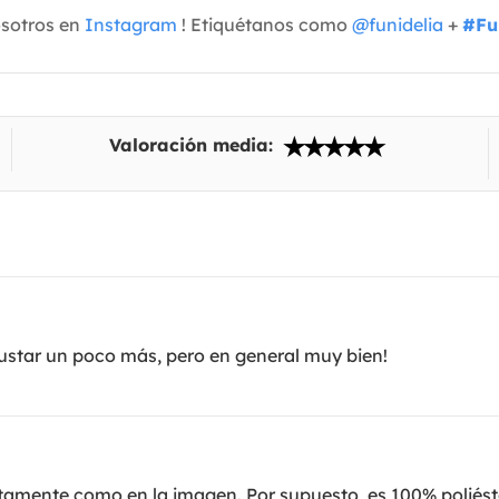
osotros en
Instagram
! Etiquétanos como
@funidelia
+
#Fu
Valoración media:
star un poco más, pero en general muy bien!
tamente como en la imagen. Por supuesto, es 100% poliéste