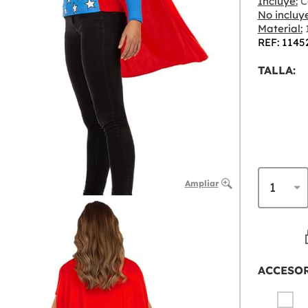
Incluye:
C
No incluye
Material:
1
REF: 1145
TALLA:
Ampliar
ACCESO