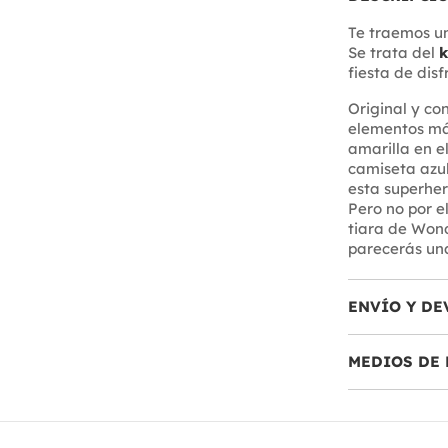
Te traemos un
Se trata del
k
fiesta de dis
Original y co
elementos má
amarilla en el
camiseta azul
esta superher
Pero no por e
tiara de Won
parecerás una
ENVÍO Y DE
MEDIOS DE 