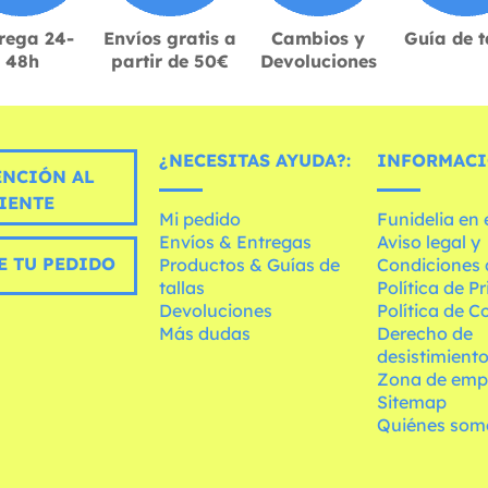
rega 24-
Envíos gratis a
Cambios y
Guía de t
48h
partir de 50€
Devoluciones
¿NECESITAS AYUDA?:
INFORMACI
ENCIÓN AL
IENTE
Mi pedido
Funidelia en
Envíos & Entregas
Aviso legal y
E TU PEDIDO
Productos & Guías de
Condiciones 
tallas
Política de P
Devoluciones
Política de C
Más dudas
Derecho de
desistimient
Zona de emp
Sitemap
Quiénes som