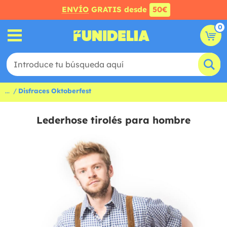
ENVÍO
GRATIS desde
50€
0
...
Disfraces Oktoberfest
Lederhose tirolés para hombre