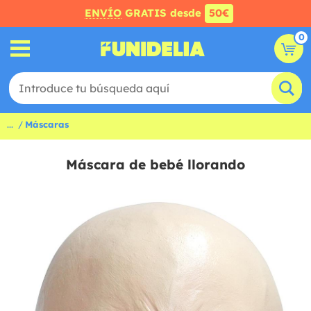
ENVÍO
GRATIS desde
50€
0
...
Máscaras
Máscara de bebé llorando