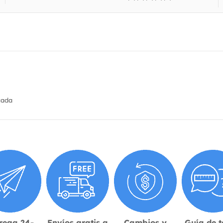
cada
rega 24-
Envíos gratis a
Cambios y
Guía de t