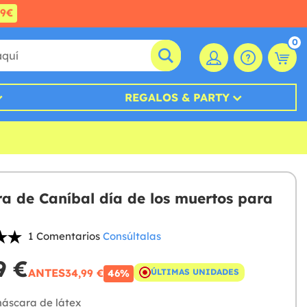
99€
0
REGALOS & PARTY
a de Caníbal día de los muertos para
1 Comentarios
Consúltalas
9 €
ANTES
34,99 €
ÚLTIMAS UNIDADES
46%
áscara de látex