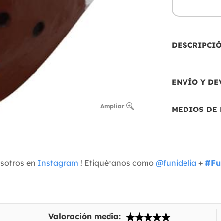
DESCRIPCI
ENVÍO Y DE
Ampliar
MEDIOS DE 
osotros en
Instagram
! Etiquétanos como
@funidelia
+
#Fu
Valoración media: