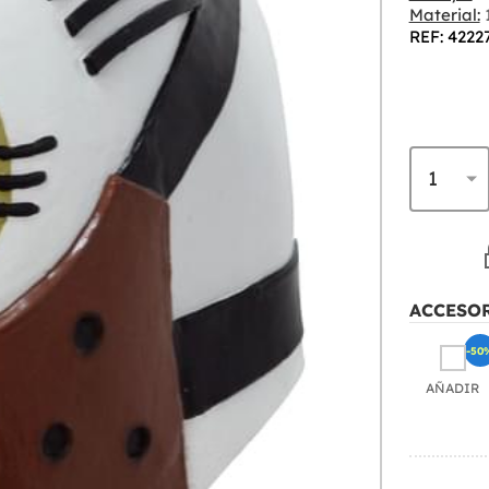
Material:
REF: 4222
ACCESO
-50
AÑADIR