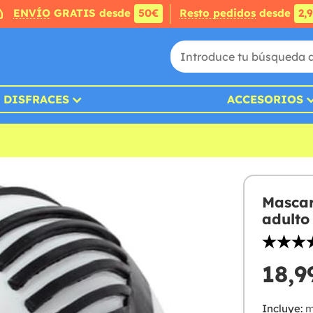
ENVÍO
GRATIS desde
50€
Resto pedidos
desde
2,
DISFRACES
ACCESORIOS
Mascar
adulto
18,9
Incluye:
m