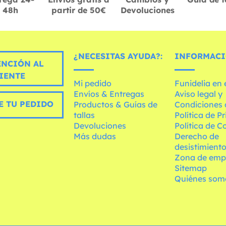
48h
partir de 50€
Devoluciones
¿NECESITAS AYUDA?:
INFORMACI
ENCIÓN AL
IENTE
Mi pedido
Funidelia en
Envíos & Entregas
Aviso legal y
E TU PEDIDO
Productos & Guías de
Condiciones 
tallas
Política de P
Devoluciones
Política de C
Más dudas
Derecho de
desistimient
Zona de emp
Sitemap
Quiénes som