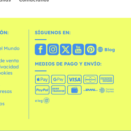
ÓN:
SÍGUENOS EN:
 el Mundo
Blog
de venta
MEDIOS DE PAGO Y ENVÍO:
rivacidad
ookies
o
resas
os