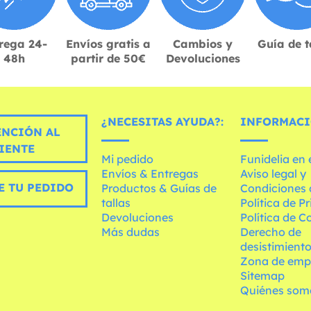
rega 24-
Envíos gratis a
Cambios y
Guía de t
48h
partir de 50€
Devoluciones
¿NECESITAS AYUDA?:
INFORMACI
ENCIÓN AL
IENTE
Mi pedido
Funidelia en
Envíos & Entregas
Aviso legal y
E TU PEDIDO
Productos & Guías de
Condiciones 
tallas
Política de P
Devoluciones
Política de C
Más dudas
Derecho de
desistimient
Zona de emp
Sitemap
Quiénes som