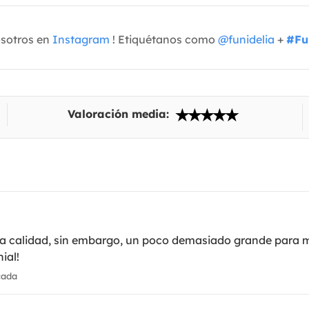
osotros en
Instagram
! Etiquétanos como
@funidelia
+
#Fu
Valoración media:
na calidad, sin embargo, un poco demasiado grande para 
ial!
cada