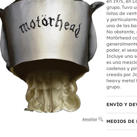
en 1975, en L
grupo. Tuvo un
listas de ven
y particularm
una de las b
No obstante, e
Motörhead com
generalmente 
poder, el sexo
Incluye una s
es una mezcla
cadenas y pi
creado por J
heavy metal M
grupo.
ENVÍO Y DE
Ampliar
MEDIOS DE 