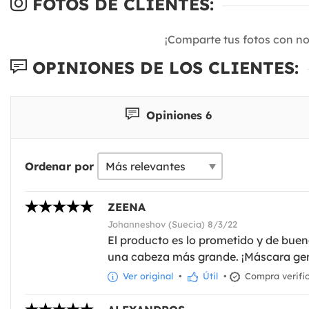
FOTOS DE CLIENTES:
¡Comparte tus fotos con n
OPINIONES DE LOS CLIENTES:
Opiniones 6
Ordenar por
ZEENA
Johanneshov (Suecia) 8/3/22
El producto es lo prometido y de bue
una cabeza más grande. ¡Máscara gen
Ver original
•
Útil
•
Compra verifi