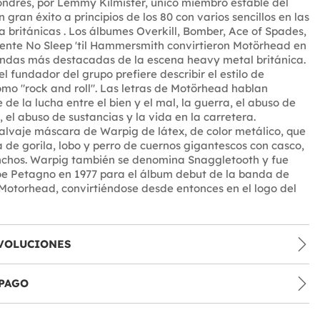
ondres, por Lemmy Kilmister, único miembro estable del
 gran éxito a principios de los 80 con varios sencillos en las
ta británicas . Los álbumes Overkill, Bomber, Ace of Spades,
ente No Sleep 'til Hammersmith convirtieron Motörhead en
andas más destacadas de la escena heavy metal británica.
l fundador del grupo prefiere describir el estilo de
o "rock and roll". Las letras de Motörhead hablan
de la lucha entre el bien y el mal, la guerra, el abuso de
, el abuso de sustancias y la vida en la carretera.
alvaje máscara de Warpig de látex, de color metálico, que
 de gorila, lobo y perro de cuernos gigantescos con casco,
nchos. Warpig también se denomina Snaggletooth y fue
oe Petagno en 1977 para el álbum debut de la banda de
otorhead, convirtiéndose desde entonces en el logo del
VOLUCIONES
PAGO