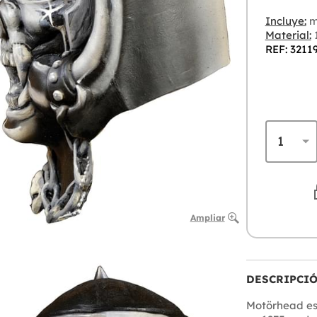
Incluye:
m
Material:
REF: 3211
Ampliar
DESCRIPCI
Motörhead es