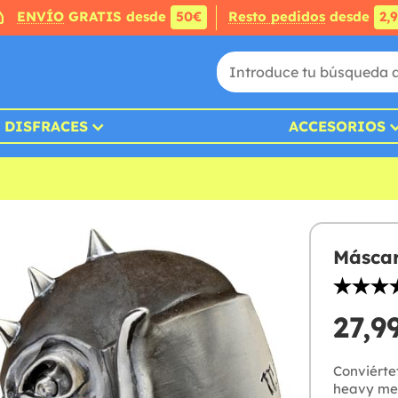
ENVÍO
GRATIS desde
50€
Resto pedidos
desde
2,
DISFRACES
ACCESORIOS
Máscar
27,9
Conviérte
heavy met