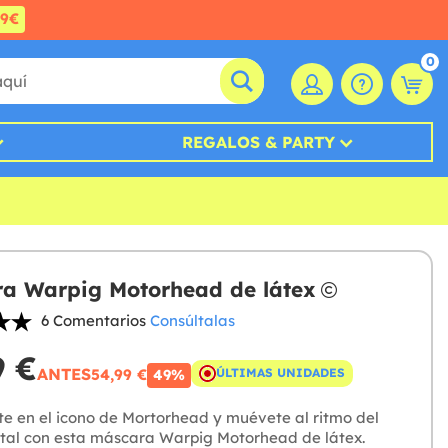
99€
0
REGALOS & PARTY
a Warpig Motorhead de látex
6 Comentarios
Consúltalas
9 €
ANTES
54,99 €
ÚLTIMAS UNIDADES
49%
te en el icono de Mortorhead y muévete al ritmo del
al con esta máscara Warpig Motorhead de látex.