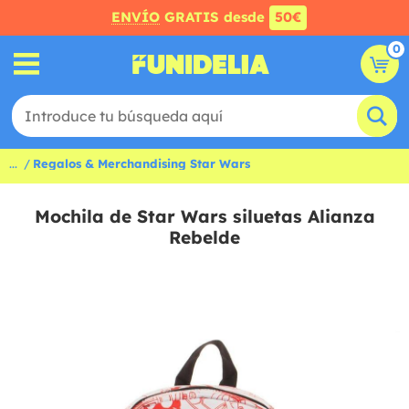
ENVÍO
GRATIS desde
50€
0
...
Regalos & Merchandising Star Wars
Mochila de Star Wars siluetas Alianza
Rebelde