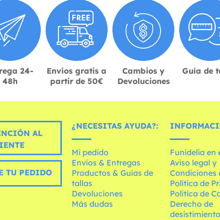
rega 24-
Envíos gratis a
Cambios y
Guía de t
48h
partir de 50€
Devoluciones
¿NECESITAS AYUDA?:
INFORMACI
ENCIÓN AL
IENTE
Mi pedido
Funidelia en
Envíos & Entregas
Aviso legal y
E TU PEDIDO
Productos & Guías de
Condiciones 
tallas
Política de P
Devoluciones
Política de C
Más dudas
Derecho de
desistimient