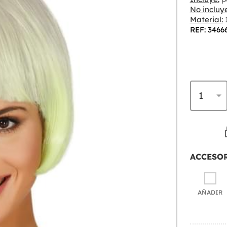
No incluye
Material:
1
REF: 3466
ACCESO
AÑADIR