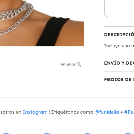
DESCRIPCI
Incluye una at
ENVÍO Y DE
Ampliar
MEDIOS DE 
osotros en
Instagram
! Etiquétanos como
@funidelia
+
#Fu