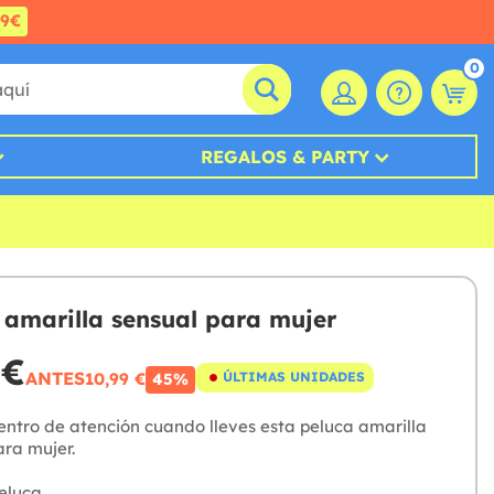
99€
0
REGALOS & PARTY
 amarilla sensual para mujer
 €
ANTES
10,99 €
ÚLTIMAS UNIDADES
45%
centro de atención cuando lleves esta peluca amarilla
ara mujer.
eluca.