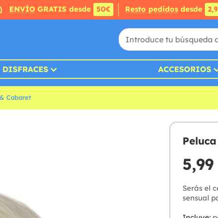
ENVÍO
GRATIS desde
50€
Resto pedidos
desde
2,
DISFRACES
ACCESORIOS
 & Cabaret
Peluca
5,99
Serás el 
sensual p
Incluye:
p