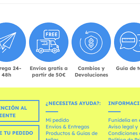
rega 24-
Envíos gratis a
Cambios y
Guía de t
48h
partir de 50€
Devoluciones
¿NECESITAS AYUDA?:
INFORMACI
ENCIÓN AL
IENTE
Mi pedido
Funidelia en
Envíos & Entregas
Aviso legal y
E TU PEDIDO
Productos & Guías de
Condiciones 
tallas
Política de P