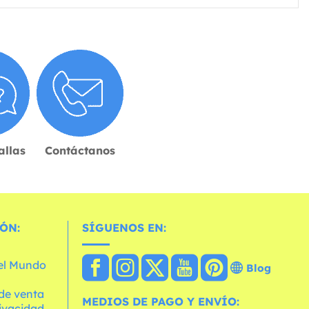
allas
Contáctanos
ÓN:
SÍGUENOS EN:
 el Mundo
Blog
de venta
MEDIOS DE PAGO Y ENVÍO:
rivacidad