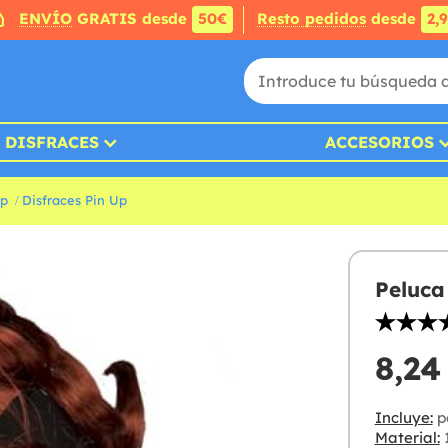
ENVÍO
GRATIS desde
50€
Resto pedidos
desde
2,
DISFRACES
ACCESORIOS
Up
Disfraces Pin Up
Peluca
8,24
Incluye:
pe
Material:
1