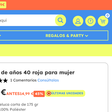
99€
0
REGALOS & PARTY
 de años 40 roja para mujer
1 Comentarios
Consúltalas
 €
ANTES
14,99 €
ÚLTIMAS UNIDADES
45%
luca corta de 175 gr
00% Poliéster