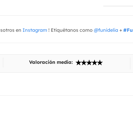
osotros en
Instagram
! Etiquétanos como
@funidelia
+
#Fu
Valoración media: