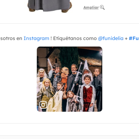
Ampliar
osotros en
Instagram
! Etiquétanos como
@funidelia
+
#Fu