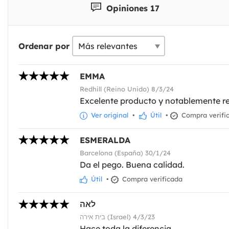
Opiniones 17
Ordenar por
EMMA
Redhill (Reino Unido) 8/3/24
Excelente producto y notablemente rea
Ver original
•
Útil
•
Compra verifi
ESMERALDA
Barcelona (España) 30/1/24
Da el pego. Buena calidad.
Útil
•
Compra verificada
לאה
בית אירה (Israel) 4/3/23
Hace toda la diferencia