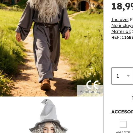
18,9
Incluye:
P
No incluye
Material:
1
REF: 1168
Ampliar
ACCESO
AÑADIR