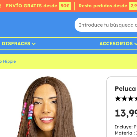
ENVÍO
GRATIS desde
50€
Resto pedidos
desde
2,
DISFRACES
ACCESORIOS
o Hippie
Peluca
13,9
Incluye:
P
Material:
1