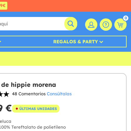
99€
0
REGALOS & PARTY
 de hippie morena
48 Comentarios
Consúltalas
9 €
ÚLTIMAS UNIDADES
eluca
00% Tereftalato de polietileno