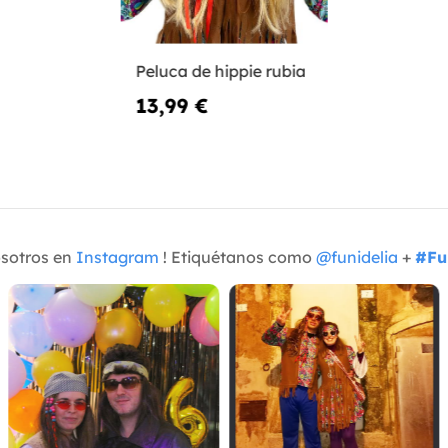
Peluca de hippie rubia
13,99 €
osotros en
Instagram
! Etiquétanos como
@funidelia
+
#Fu