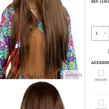
REF: 1195
ACCESO
Ampliar
AÑADIR