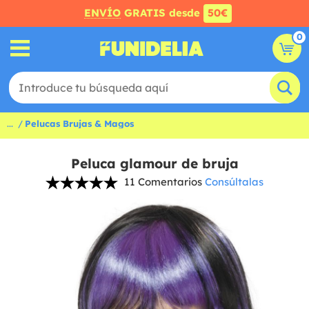
ENVÍO
GRATIS desde
50€
0
...
Pelucas Brujas & Magos
Peluca glamour de bruja
11 Comentarios
Consúltalas