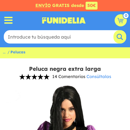
ENVÍO
GRATIS desde
50€
0
...
Pelucas
Peluca negra extra larga
14 Comentarios
Consúltalas