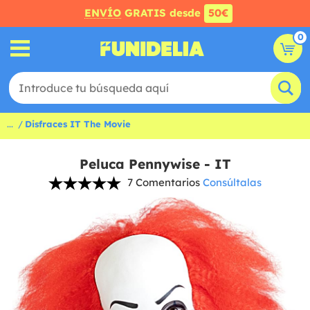
ENVÍO
GRATIS desde
50€
0
...
Disfraces IT The Movie
Peluca Pennywise - IT
7 Comentarios
Consúltalas